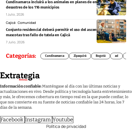
Cundinamarca incluirá a los animales en planes de emergencia y
desastres de los 116 municipios
1 Julio, 2026
Cajicá
Comunidad
Conjunto residencial deberá permitir el uso del ascensor con
mascotas tras fallo de tutela en Cajicá
7 Julio, 2026
Categorías:
Cundinamarca
Zipaquirá
Bogotá
ad
Chí
Información confiable:
Manténgase al día con las últimas noticias y
actualizaciones en vivo. Desde política y tecnología hasta entretenimiento
y más, le ofrecemos cobertura en tiempo real en la que puede confiar, lo
que nos convierte en su fuente de noticias confiable las 24 horas, los 7
días de la semana.
Facebook
Instagram
Youtube
Política de privacidad