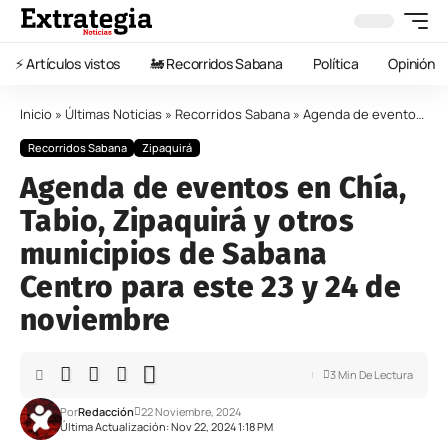
⚡️ Artículos vistos
🚂 Recorridos Sabana
Política
Opinión
Inicio
»
Últimas Noticias
»
Recorridos Sabana
»
Agenda de eventos en Chía, Tabio, Zipaquirá y otros municipios de Sabana Centro para este 23 y 24 de noviembre
Recorridos Sabana
Zipaquirá
Agenda de eventos en Chía,
Tabio, Zipaquirá y otros
municipios de Sabana
Centro para este 23 y 24 de
noviembre
3 Min De Lectura
Por
Redacción
22 Noviembre, 2024
Última Actualización: Nov 22, 2024 1:18 PM