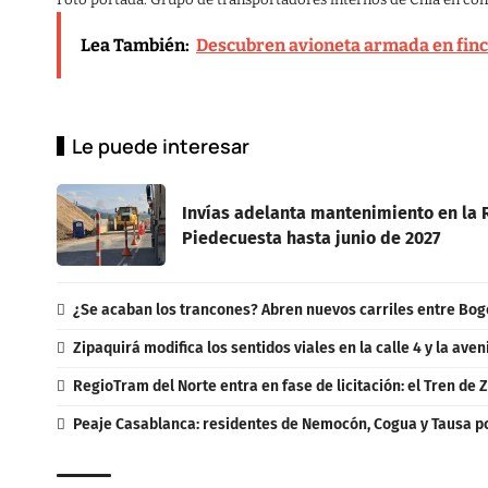
Foto portada: Grupo de transportadores internos de Chía en conc
Lea También:
Descubren avioneta armada en finca
Le puede interesar
Invías adelanta mantenimiento en la R
Piedecuesta hasta junio de 2027
¿Se acaban los trancones? Abren nuevos carriles entre Bo
Zipaquirá modifica los sentidos viales en la calle 4 y la aven
RegioTram del Norte entra en fase de licitación: el Tren de 
Peaje Casablanca: residentes de Nemocón, Cogua y Tausa po