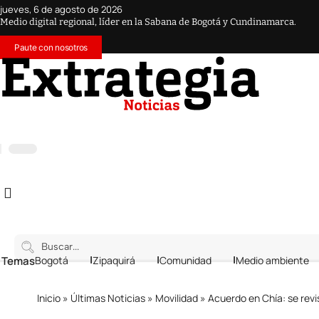
jueves, 6 de agosto de 2026
Medio digital regional, líder en la Sabana de Bogotá y Cundinamarca.
Paute con nosotros
 Temas
Bogotá
Zipaquirá
Comunidad
Medio ambiente
Inicio
»
Últimas Noticias
»
Movilidad
»
Acuerdo en Chía: se revi