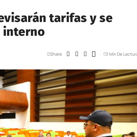
evisarán tarifas y se
 interno
Share
3 Min De Lectur