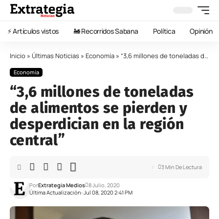
⚡️ Artículos vistos
🚂 Recorridos Sabana
Política
Opinión
Inicio
»
Últimas Noticias
»
Economía
»
“3,6 millones de toneladas de alimentos se pierden y desperdician en la región central”
Economía
“3,6 millones de toneladas
de alimentos se pierden y
desperdician en la región
central”
3 Min De Lectura
Por
Extrategia Medios
8 Julio, 2020
Última Actualización: Jul 08, 2020 2:41 PM