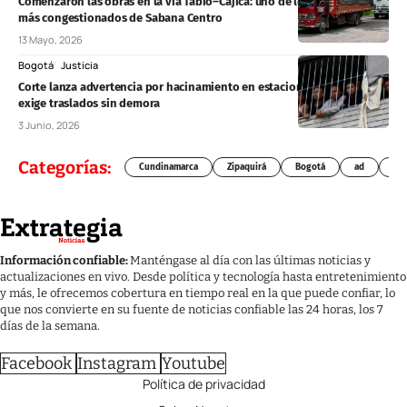
Comenzaron las obras en la vía Tabio–Cajicá: uno de los corredores
más congestionados de Sabana Centro
13 Mayo, 2026
Bogotá
Justicia
Corte lanza advertencia por hacinamiento en estaciones de Policía y
exige traslados sin demora
3 Junio, 2026
Categorías:
Cundinamarca
Zipaquirá
Bogotá
ad
Chí
Información confiable:
Manténgase al día con las últimas noticias y
actualizaciones en vivo. Desde política y tecnología hasta entretenimiento
y más, le ofrecemos cobertura en tiempo real en la que puede confiar, lo
que nos convierte en su fuente de noticias confiable las 24 horas, los 7
días de la semana.
Facebook
Instagram
Youtube
Política de privacidad