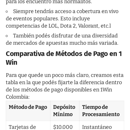
para los encuentro más normalitos.
Siempre tendrás acceso a cobertura en vivo
de eventos populares. Esto incluye
competencias de LOL
, Dota 2, Valorant, etc.l
También podés disfrutar de una diversidad
de mercados de apuestas mucho más variada.
Comparativa de Métodos de Pago en 1
Win
Para que quede un poco más claro, creamos esta
tabla en la que podés fijarte la diferencia dentro
de los métodos de pago disponibles en 1Win
Colombia:
Método de Pago
Depósito
Tiempo de
Mínimo
Procesamiento
Tarjetas de
$10.000
Instantáneo