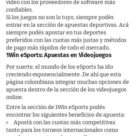
video con los proveedores de software más
confiables.
Si los juegos no son lo tuyo, siempre podés
entrar en la sección de apuestas deportivas. Acá
siempre podés apostar en tus deportes
preferidos con las cuotas más justas y métodos
de pago más rápidos de todo el mercado.
1Win eSports: Apuestas en Videojuegos
Por suerte, el mundo de los eSports ha ido
creciendo exponencialmente. De ahí que esta
página colombiana integrar muchas opciones de
apuesta dentro de la sección de los videojuegos
online.
Entre la sección de 1Win eSports podés
encontrar los siguientes beneficios de apuesta:
Apostá con las cuotas más competitivas
tanto para los torneos internacionales como