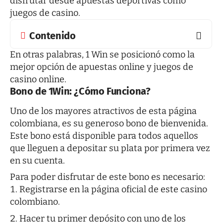
disfrutar desde apuestas deportivas como
juegos de casino.
Contenido
En otras palabras, 1 Win se posicionó como la
mejor opción de apuestas online y juegos de
casino online.
Bono de 1Win: ¿Cómo Funciona?
Uno de los mayores atractivos de esta página
colombiana, es su generoso bono de bienvenida.
Este bono está disponible para todos aquellos
que lleguen a depositar su plata por primera vez
en su cuenta.
Para poder disfrutar de este bono es necesario:
Registrarse en la página oficial de este casino
colombiano.
Hacer tu primer depósito con uno de los