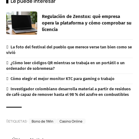
Le puede interesar
Regulación de Zenstox: qué empresa
opera la plataforma y cómo comprobar su
licencia
La foto del festival del pueblo que merece verse tan bien como se
vivió
¿Cómo leer códigos QR mientras se trabaja en un portátil o un
ordenador de sobremesa?
Cómo elegir el mejor monitor KTC para gaming o trabajo
Investigador colombiano desarrolla material a partir de residuos
de café capaz de remover hasta el 98 % del azufre en combustibles
ETIQUETAS:
Bono de 1Win
Casino Online