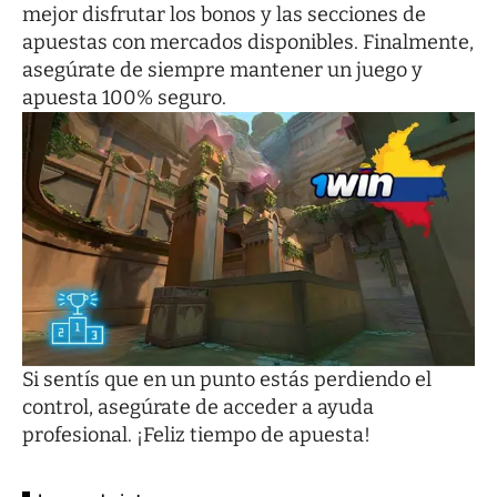
mejor disfrutar los bonos y las secciones de
apuestas con mercados disponibles. Finalmente,
asegúrate de siempre mantener un juego y
apuesta 100% seguro.
Si sentís que en un punto estás perdiendo el
control, asegúrate de acceder a ayuda
profesional. ¡Feliz tiempo de apuesta!