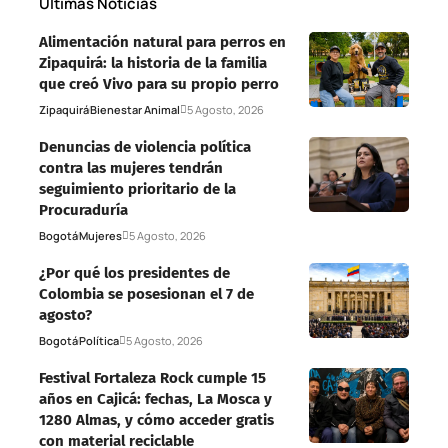
Últimas Noticias
Alimentación natural para perros en
Zipaquirá: la historia de la familia
que creó Vivo para su propio perro
Zipaquirá
Bienestar Animal
5 Agosto, 2026
Denuncias de violencia política
contra las mujeres tendrán
seguimiento prioritario de la
Procuraduría
Bogotá
Mujeres
5 Agosto, 2026
¿Por qué los presidentes de
Colombia se posesionan el 7 de
agosto?
Bogotá
Política
5 Agosto, 2026
Festival Fortaleza Rock cumple 15
años en Cajicá: fechas, La Mosca y
1280 Almas, y cómo acceder gratis
con material reciclable