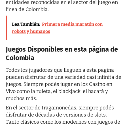
entidades reconocidas en el sector del juego
en
línea de Colombia
.
Lea También:
Primera media maratón con
robots y humanos
Juegos Disponibles en esta página de
Colombia
Todos los jugadores que lleguen a esta página
pueden disfrutar de una variedad casi infinita de
juegos. Siempre podés jugar en los Casino en
Vivo como la ruleta, el blackjack, el bacará y
muchos más.
En el sector de tragamonedas, siempre podés
disfrutar de décadas de versiones de slots.
Tanto clásicos como los modernos con juegos de