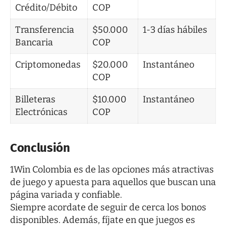
Crédito/Débito
COP
Transferencia
$50.000
1-3 días hábiles
Bancaria
COP
Criptomonedas
$20.000
Instantáneo
COP
Billeteras
$10.000
Instantáneo
Electrónicas
COP
Conclusión
1Win Colombia es de las opciones más atractivas
de juego y apuesta para aquellos que buscan una
página variada y confiable.
Siempre acordate de seguir de cerca los bonos
disponibles. Además, fíjate en que juegos es