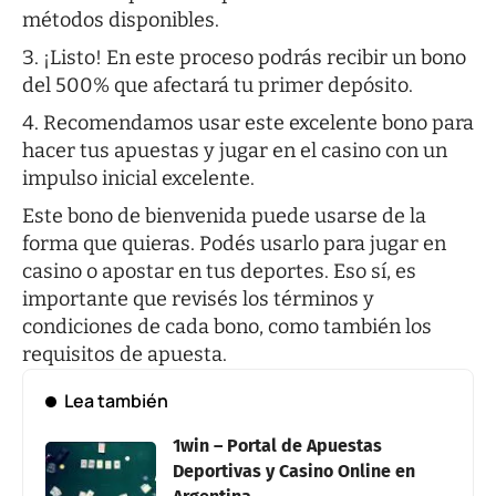
métodos disponibles.
¡Listo! En este proceso podrás recibir un bono
del 500% que afectará tu primer depósito.
Recomendamos usar este excelente bono para
hacer tus apuestas y jugar en el casino con un
impulso inicial excelente.
Este bono de bienvenida puede usarse de la
forma que quieras. Podés usarlo para jugar en
casino o apostar en tus deportes. Eso sí, es
importante que revisés los términos y
condiciones de cada bono, como también los
requisitos de apuesta.
Lea también
1win – Portal de Apuestas
Deportivas y Casino Online en