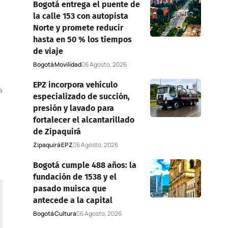
Bogotá entrega el puente de
la calle 153 con autopista
Norte y promete reducir
hasta en 50 % los tiempos
de viaje
Bogotá
Movilidad
6 Agosto, 2026
EPZ incorpora vehículo
a
especializado de succión,
presión y lavado para
fortalecer el alcantarillado
de Zipaquirá
Zipaquirá
EPZ
6 Agosto, 2026
Bogotá cumple 488 años: la
fundación de 1538 y el
pasado muisca que
antecede a la capital
Bogotá
Cultura
6 Agosto, 2026