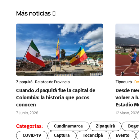
Más noticias
Zipaquirá
Relatos de Provincia
Zipaquirá
De
Cuando Zipaquirá fue la capital de
Desde med
Colombia: la historia que pocos
volver a h
conocen
Estadio M
7 Junio, 2026
12 Mayo, 202
Categorías:
Cundinamarca
Zipaquirá
Bogo
COVID-19
Captura
Tocancipá
Evento