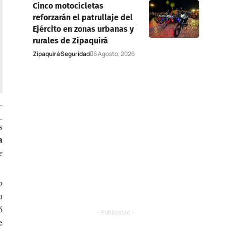
Cinco motocicletas
reforzarán el patrullaje del
Ejército en zonas urbanas y
rurales de Zipaquirá
Zipaquirá
Seguridad
6 Agosto, 2026
s
a
e
o
n
ó
- Publicidad -
e