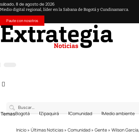
sábado, 8 de agosto de 2026
Medio digital regional, líder en la Sabana de Bogotá y Cundinamarca.
Paute con nosotros
 Temas
Bogotá
Zipaquirá
Comunidad
Medio ambiente
Inicio
»
Últimas Noticias
»
Comunidad
»
Gente
»
Wilson García