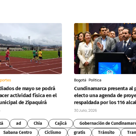
portes
Bogotá
Política
iados de mayo se podrá
Cundinamarca presenta al 
acer actividad física en el
electo una agenda de proy
unicipal de Zipaquirá
respaldada por los 116 alca
6
30 Julio, 2026
tá
ad
Chía
Cajicá
Gobernación de Cundinamar
Sabana Centro
Ciclismo
gratis
Tránsito
Tran