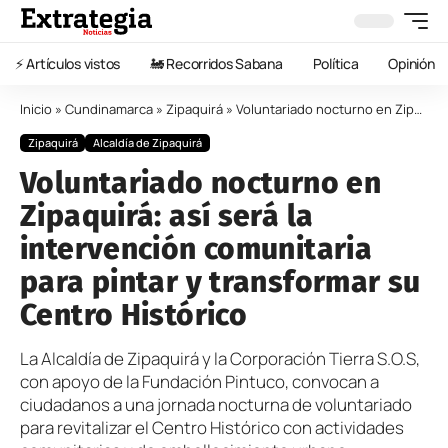
⚡️ Artículos vistos
🚂 Recorridos Sabana
Política
Opinión
Inicio
»
Cundinamarca
»
Zipaquirá
»
Voluntariado nocturno en Zipaquirá: así será la intervención comunitaria para pintar y transformar su Centro Histórico
Zipaquirá
Alcaldía de Zipaquirá
Voluntariado nocturno en
Zipaquirá: así será la
intervención comunitaria
para pintar y transformar su
Centro Histórico
La Alcaldía de Zipaquirá y la Corporación Tierra S.O.S,
con apoyo de la Fundación Pintuco, convocan a
ciudadanos a una jornada nocturna de voluntariado
para revitalizar el Centro Histórico con actividades