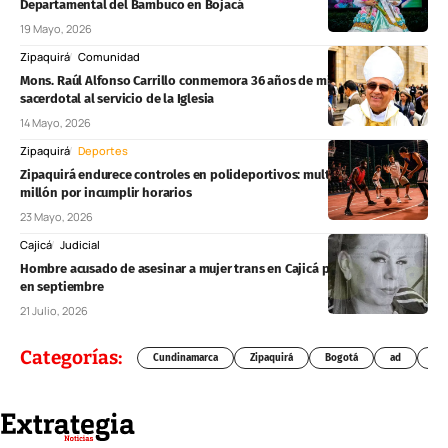
Departamental del Bambuco en Bojacá
19 Mayo, 2026
Zipaquirá
Comunidad
Mons. Raúl Alfonso Carrillo conmemora 36 años de ministerio
sacerdotal al servicio de la Iglesia
14 Mayo, 2026
Zipaquirá
Deportes
Zipaquirá endurece controles en polideportivos: multas superarían $1
millón por incumplir horarios
23 Mayo, 2026
Cajicá
Judicial
Hombre acusado de asesinar a mujer trans en Cajicá podría salir libre
en septiembre
21 Julio, 2026
Categorías:
Cundinamarca
Zipaquirá
Bogotá
ad
Chí