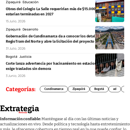
Zipaquirá
Educación
Obras del Colegio La Salle requerirían más de $15.000 millones y no
estarían terminadas en 2027
15 Julio, 2026
Zipaquirá
Desarrollo
Gobernación de Cundinamarca da a conocer los detalles del
RegioTram del Norte y abre la licitación del proyecto
31 Julio, 2026
Bogotá
Justicia
Corte lanza advertencia por hacinamiento en estaciones de Policía y
exige traslados sin demora
3 Junio, 2026
Categorías:
Cundinamarca
Zipaquirá
Bogotá
ad
Chí
Información confiable:
Manténgase al día con las últimas noticias y
actualizaciones en vivo. Desde política y tecnología hasta entretenimiento
y más, le ofrecemos cobertura en tiempo real en la que puede confiar, lo