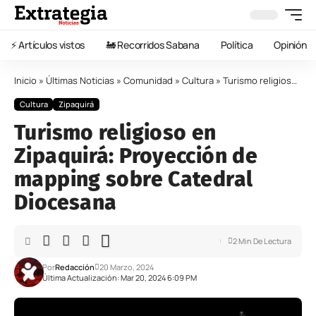
⚡️ Artículos vistos
🚂 Recorridos Sabana
Política
Opinión
Inicio
»
Últimas Noticias
»
Comunidad
»
Cultura
»
Turismo religioso en Zipaquirá: Proyección de mapping sobre Catedral Diocesana
Cultura
Zipaquirá
Turismo religioso en
Zipaquirá: Proyección de
mapping sobre Catedral
Diocesana
2 Min De Lectura
Por
Redacción
20 Marzo, 2024
Última Actualización: Mar 20, 2024 6:09 PM