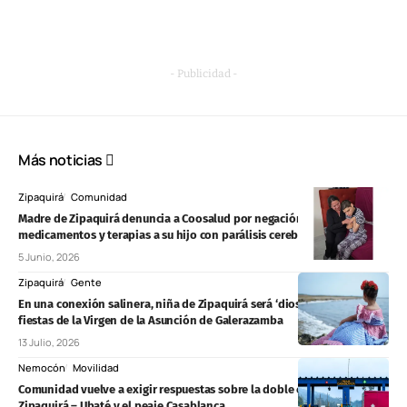
- Publicidad -
Más noticias
Zipaquirá
Comunidad
Madre de Zipaquirá denuncia a Coosalud por negación de
medicamentos y terapias a su hijo con parálisis cerebral
5 Junio, 2026
Zipaquirá
Gente
En una conexión salinera, niña de Zipaquirá será ‘diosa infantil’ en las
fiestas de la Virgen de la Asunción de Galerazamba
13 Julio, 2026
Nemocón
Movilidad
Comunidad vuelve a exigir respuestas sobre la doble calzada
Zipaquirá – Ubaté y el peaje Casablanca