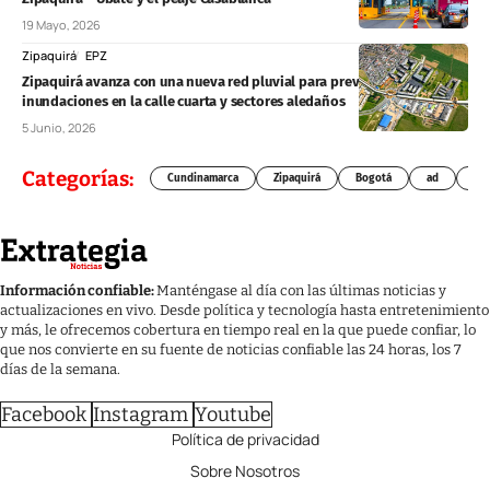
19 Mayo, 2026
Zipaquirá
EPZ
Zipaquirá avanza con una nueva red pluvial para prevenir
inundaciones en la calle cuarta y sectores aledaños
5 Junio, 2026
Categorías:
Cundinamarca
Zipaquirá
Bogotá
ad
Chí
Información confiable:
Manténgase al día con las últimas noticias y
actualizaciones en vivo. Desde política y tecnología hasta entretenimiento
y más, le ofrecemos cobertura en tiempo real en la que puede confiar, lo
que nos convierte en su fuente de noticias confiable las 24 horas, los 7
días de la semana.
Facebook
Instagram
Youtube
Política de privacidad
Sobre Nosotros