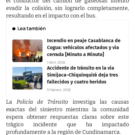
el conductor del camión de gaseosas intentó
evadir la colisión, sin lograrlo completamente,
resultando en el impacto con el bus.
Lea también
Incendio en peaje Casablanca de
Cogua: vehículos afectados y vía
cerrada [Minuto a Minuto]
1 Abril, 2026
Accidente de tránsito en la vía
Simijaca–Chiquinquirá deja tres
fallecidos y cuatro heridos
5 Febrero, 2026
La
Policía de Tránsito
investiga las causas
exactas del siniestro mientras la comunidad
espera obtener respuestas claras sobre este
trágico incidente que ha impactado
profundamente a la región de Cundinamarca.