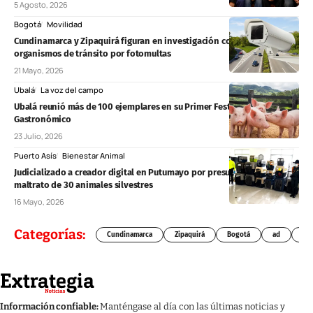
5 Agosto, 2026
Bogotá
Movilidad
Cundinamarca y Zipaquirá figuran en investigación contra 37
organismos de tránsito por fotomultas
21 Mayo, 2026
Ubalá
La voz del campo
Ubalá reunió más de 100 ejemplares en su Primer Festival Porcino y
Gastronómico
23 Julio, 2026
Puerto Asís
Bienestar Animal
Judicializado a creador digital en Putumayo por presunto cautiverio y
maltrato de 30 animales silvestres
16 Mayo, 2026
Categorías:
Cundinamarca
Zipaquirá
Bogotá
ad
Chí
Información confiable:
Manténgase al día con las últimas noticias y