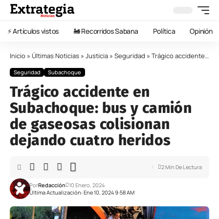
⚡️ Artículos vistos
🚂 Recorridos Sabana
Política
Opinión
Inicio
»
Últimas Noticias
»
Justicia
»
Seguridad
»
Trágico accidente en Subachoque: bus y camión de gaseosas colisionan dejando cuatro heridos
Seguridad
Subachoque
Trágico accidente en
Subachoque: bus y camión
de gaseosas colisionan
dejando cuatro heridos
2 Min De Lectura
Por
Redacción
10 Enero, 2024
Última Actualización: Ene 10, 2024 9:58 AM