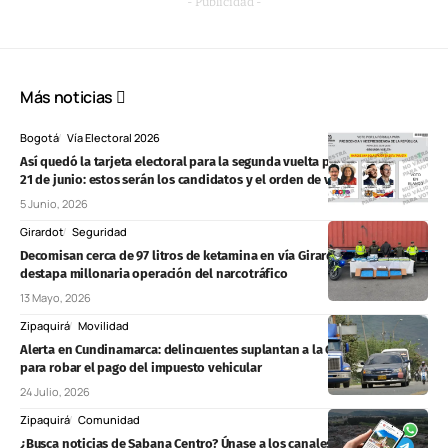
- Publicidad -
Más noticias
Bogotá
Vía Electoral 2026
Así quedó la tarjeta electoral para la segunda vuelta presidencial del
21 de junio: estos serán los candidatos y el orden de votación
5 Junio, 2026
Girardot
Seguridad
Decomisan cerca de 97 litros de ketamina en vía Girardot–Bogotá y
destapa millonaria operación del narcotráfico
13 Mayo, 2026
Zipaquirá
Movilidad
Alerta en Cundinamarca: delincuentes suplantan a la Gobernación
para robar el pago del impuesto vehicular
24 Julio, 2026
Zipaquirá
Comunidad
¿Busca noticias de Sabana Centro? Únase a los canales de WhatsApp y