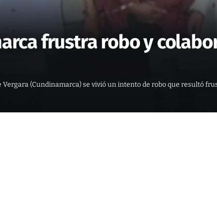
ca frustra robo y colabora
 Vergara (Cundinamarca) se vivió un intento de robo que resultó frus