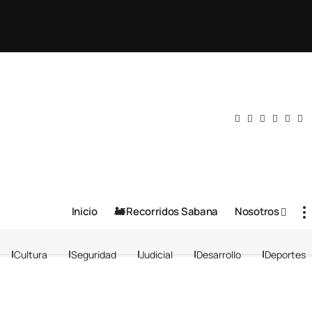
Inicio
🚂 Recorridos Sabana
Nosotros
Cultura
Seguridad
Judicial
Desarrollo
Deportes