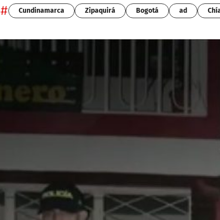
#
Cundinamarca
Zipaquirá
Bogotá
ad
Chí