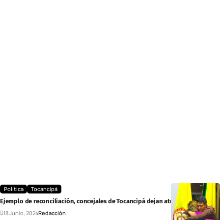
Política
Tocancipá
Ejemplo de reconciliación, concejales de Tocancipá dejan atrás rivalidades
18 Junio, 2024
Redacción