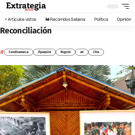
⚡️ Artículos vistos
🚂 Recorridos Sabana
Política
Opinión
Reconciliación
#
Cundinamarca
Zipaquirá
Bogotá
ad
Chía