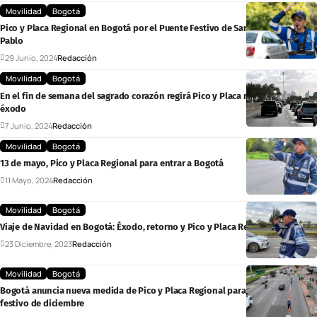
Movilidad
Bogotá
Pico y Placa Regional en Bogotá por el Puente Festivo de San Pedro y San
Pablo
29 Junio, 2024
Redacción
Movilidad
Bogotá
En el fin de semana del sagrado corazón regirá Pico y Placa regional y plan
éxodo
7 Junio, 2024
Redacción
Movilidad
Bogotá
13 de mayo, Pico y Placa Regional para entrar a Bogotá
11 Mayo, 2024
Redacción
Movilidad
Bogotá
Viaje de Navidad en Bogotá: Éxodo, retorno y Pico y Placa Regional
23 Diciembre, 2023
Redacción
Movilidad
Bogotá
Bogotá anuncia nueva medida de Pico y Placa Regional para el puente
festivo de diciembre