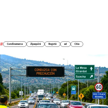
#
Cundinamarca
Zipaquirá
Bogotá
ad
Chía