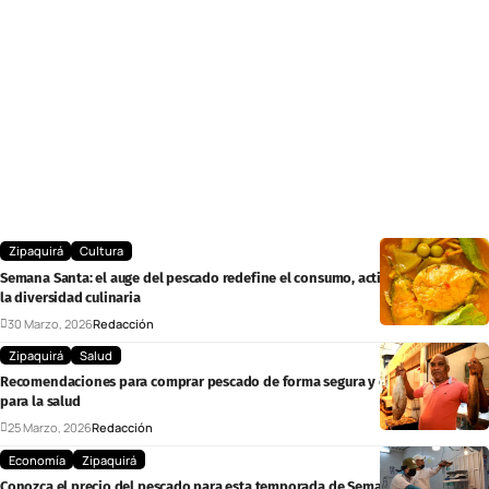
Zipaquirá
Cultura
Semana Santa: el auge del pescado redefine el consumo, activa la economía y
la diversidad culinaria
30 Marzo, 2026
Redacción
Zipaquirá
Salud
Recomendaciones para comprar pescado de forma segura y evitar riesgos
para la salud
25 Marzo, 2026
Redacción
Economía
Zipaquirá
Conozca el precio del pescado para esta temporada de Semana Santa