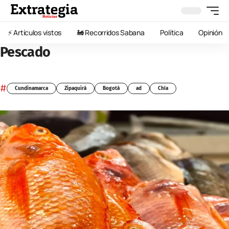
⚡️ Artículos vistos
🚂 Recorridos Sabana
Política
Opinión
Pescado
#
Cundinamarca
Zipaquirá
Bogotá
ad
Chía