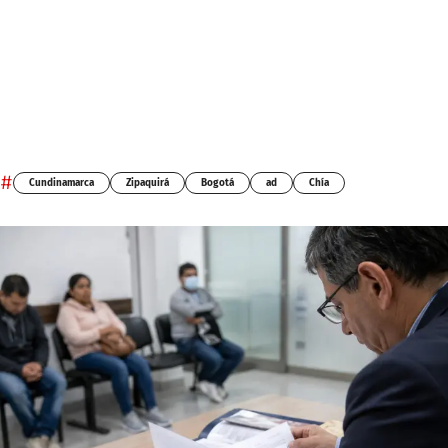
#
Cundinamarca
Zipaquirá
Bogotá
ad
Chía