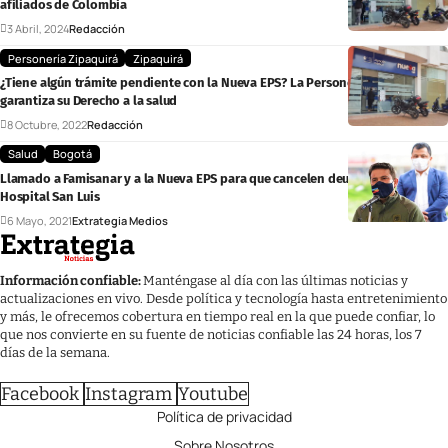
afiliados de Colombia
3 Abril, 2024
Redacción
Personería Zipaquirá
Zipaquirá
¿Tiene algún trámite pendiente con la Nueva EPS? La Personería de Zipaquirá
garantiza su Derecho a la salud
8 Octubre, 2022
Redacción
Salud
Bogotá
Llamado a Famisanar y a la Nueva EPS para que cancelen deuda con el
Hospital San Luis
6 Mayo, 2021
Extrategia Medios
Información confiable:
Manténgase al día con las últimas noticias y
actualizaciones en vivo. Desde política y tecnología hasta entretenimiento
y más, le ofrecemos cobertura en tiempo real en la que puede confiar, lo
que nos convierte en su fuente de noticias confiable las 24 horas, los 7
días de la semana.
Facebook
Instagram
Youtube
Política de privacidad
Sobre Nosotros