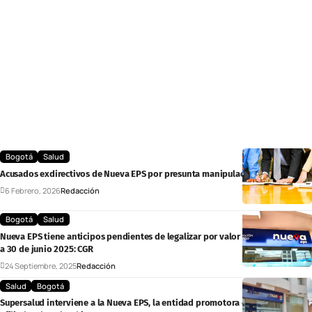
Bogotá
Salud
Acusados exdirectivos de Nueva EPS por presunta manipulación financiera
6 Febrero, 2026
Redacción
Bogotá
Salud
Nueva EPS tiene anticipos pendientes de legalizar por valor de $15,3 billones
a 30 de junio 2025: CGR
24 Septiembre, 2025
Redacción
Salud
Bogotá
Supersalud interviene a la Nueva EPS, la entidad promotora con más