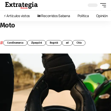
⚡️ Artículos vistos
🚂 Recorridos Sabana
Política
Opinión
Moto
#
Cundinamarca
Zipaquirá
Bogotá
ad
Chía