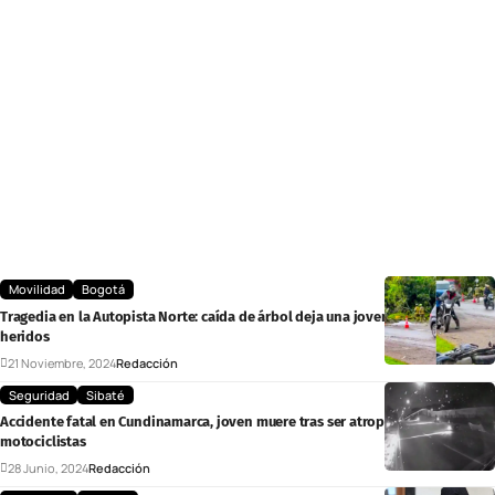
Movilidad
Bogotá
Tragedia en la Autopista Norte: caída de árbol deja una joven fallecida y 12
heridos
21 Noviembre, 2024
Redacción
Seguridad
Sibaté
Accidente fatal en Cundinamarca, joven muere tras ser atropellada por
motociclistas
28 Junio, 2024
Redacción