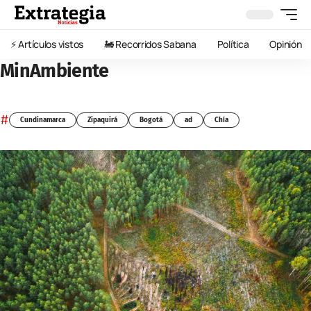
⚡️ Artículos vistos
🚂 Recorridos Sabana
Política
Opinión
MinAmbiente
#
Cundinamarca
Zipaquirá
Bogotá
ad
Chía