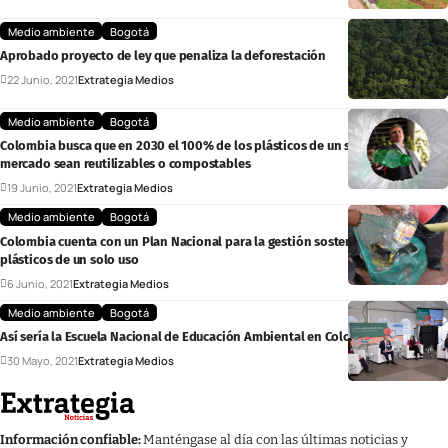
Medio ambiente
Bogotá
Aprobado proyecto de ley que penaliza la deforestación
22 Junio, 2021
Extrategia Medios
Medio ambiente
Bogotá
Colombia busca que en 2030 el 100% de los plásticos de un solo uso del
mercado sean reutilizables o compostables
19 Junio, 2021
Extrategia Medios
Medio ambiente
Bogotá
Colombia cuenta con un Plan Nacional para la gestión sostenible de los
plásticos de un solo uso
6 Junio, 2021
Extrategia Medios
Medio ambiente
Bogotá
Así sería la Escuela Nacional de Educación Ambiental en Colombia
30 Mayo, 2021
Extrategia Medios
Información confiable:
Manténgase al día con las últimas noticias y