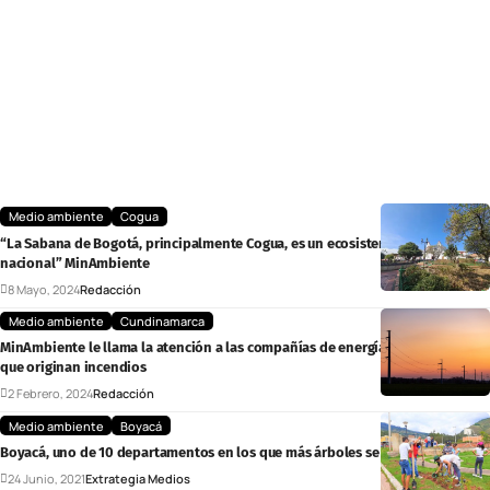
Medio ambiente
Cogua
“La Sabana de Bogotá, principalmente Cogua, es un ecosistema de interés
nacional” MinAmbiente
8 Mayo, 2024
Redacción
Medio ambiente
Cundinamarca
MinAmbiente le llama la atención a las compañías de energía por estructuras
que originan incendios
2 Febrero, 2024
Redacción
Medio ambiente
Boyacá
Boyacá, uno de 10 departamentos en los que más árboles se sembrarán
24 Junio, 2021
Extrategia Medios