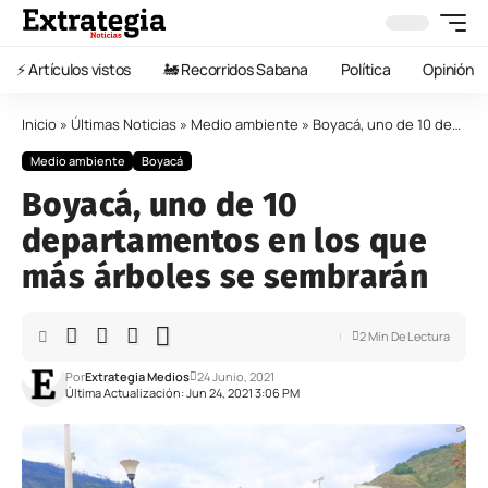
⚡️ Artículos vistos
🚂 Recorridos Sabana
Política
Opinión
Inicio
»
Últimas Noticias
»
Medio ambiente
»
Boyacá, uno de 10 departamentos en los que más árboles se sembrarán
Medio ambiente
Boyacá
Boyacá, uno de 10
departamentos en los que
más árboles se sembrarán
2 Min De Lectura
Por
Extrategia Medios
24 Junio, 2021
Última Actualización: Jun 24, 2021 3:06 PM