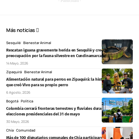
- Publicidad -
Más noticias
Sesquilé
Bienestar Animal
Rescatan iguana gravemente herida en Sesquilé y crece la
preocupación por la fauna silvestre en Cundinamarca
14 Mayo, 2026
Zipaquirá
Bienestar Animal
Alimentación natural para perros en Zipaquirá: la historia de la familia
que creó Vivo para su propio perro
6 Agosto, 2026
Bogotá
Política
Colombia cerrará fronteras terrestres y fluviales durante las
elecciones presidenciales del 31 de mayo
30 Mayo, 2026
Chía
Comunidad
Más de 100 dignatarios comunales de Chía participaron en la posesión