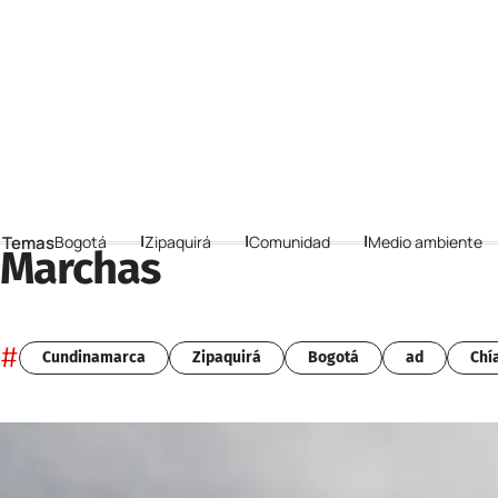
 Temas
Bogotá
Zipaquirá
Comunidad
Medio ambiente
Marchas
#
Cundinamarca
Zipaquirá
Bogotá
ad
Chí