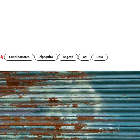
#
Cundinamarca
Zipaquirá
Bogotá
ad
Chía