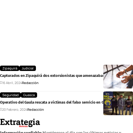
Zipaquirá
Judicial
Capturados en Zipaquirá dos extorsionistas que amenazaban a comerciantes
16 Abril, 2024
Redacción
Seguridad
Guasca
Operativo del Gaula rescata a víctimas del falso servicio en Guasca
20 Febrero, 2024
Redacción
Información confiable:
Manténgase al día con las últimas noticias y