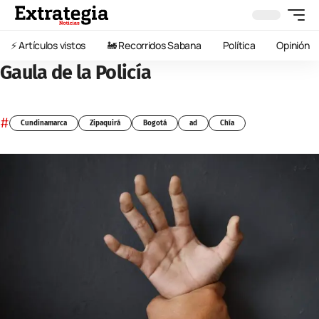
⚡️ Artículos vistos
🚂 Recorridos Sabana
Política
Opinión
Gaula de la Policía
#
Cundinamarca
Zipaquirá
Bogotá
ad
Chía