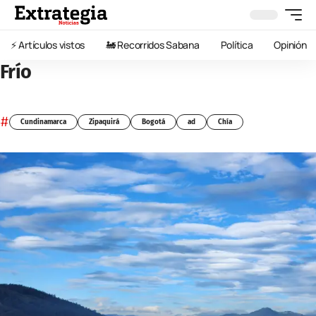
⚡️ Artículos vistos
🚂 Recorridos Sabana
Política
Opinión
Frío
#
Cundinamarca
Zipaquirá
Bogotá
ad
Chía