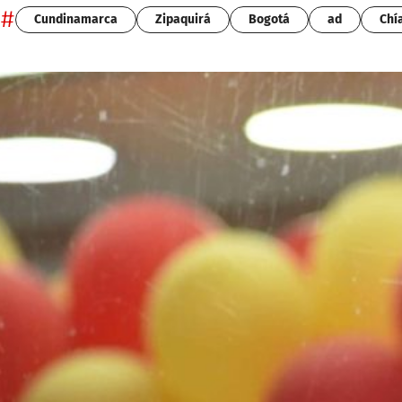
#
Cundinamarca
Zipaquirá
Bogotá
ad
Chí