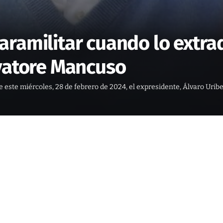
ramilitar cuando lo extrad
lvatore Mancuso
 este miércoles, 28 de febrero de 2024, el expresidente, Álvaro Uribe