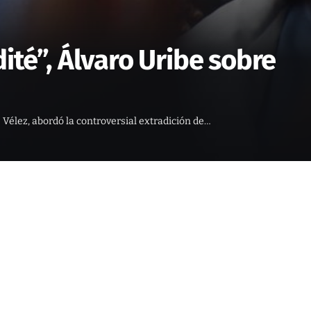
ité”, Álvaro Uribe sobre
 Vélez, abordó la controversial extradición de…