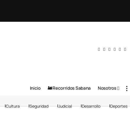
Inicio
🚂 Recorridos Sabana
Nosotros
Cultura
Seguridad
Judicial
Desarrollo
Deportes