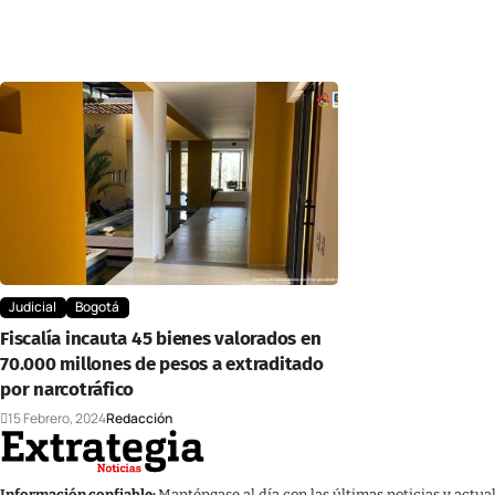
Judicial
Bogotá
Fiscalía incauta 45 bienes valorados en
70.000 millones de pesos a extraditado
por narcotráfico
15 Febrero, 2024
Redacción
Información confiable:
Manténgase al día con las últimas noticias y actua