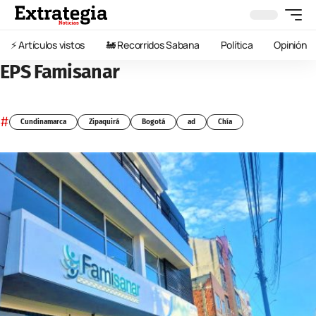
⚡️ Artículos vistos
🚂 Recorridos Sabana
Política
Opinión
EPS Famisanar
#
Cundinamarca
Zipaquirá
Bogotá
ad
Chía