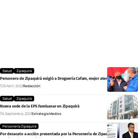
Salud
Zipaquirá
Personero de Zipaquirá exigió a Droguería Cafam, mejor atención ciudadana
25 Abril, 2022
Redacción
Salud
Zipaquirá
Nueva sede de la EPS Famisanar en Zipaquirá
6 Septiembre, 2021
Extrategia Medios
Personería Zipaquirá
Por desacato a acción presentada por la Personería de Zipaquirá, fue