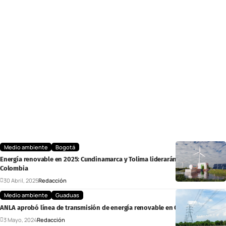
Medio ambiente
Bogotá
Energía renovable en 2025: Cundinamarca y Tolima liderarán el cambio en
Colombia
30 Abril, 2025
Redacción
Medio ambiente
Guaduas
ANLA aprobó línea de transmisión de energía renovable en Cundinamarca
3 Mayo, 2024
Redacción