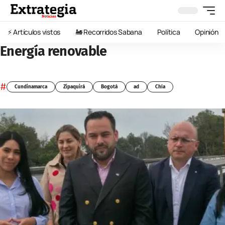
⚡️ Artículos vistos
🚂 Recorridos Sabana
Política
Opinión
Energía renovable
#
Cundinamarca
Zipaquirá
Bogotá
ad
Chía