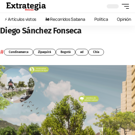
⚡️ Artículos vistos
🚂 Recorridos Sabana
Política
Opinión
Diego Sánchez Fonseca
#
Cundinamarca
Zipaquirá
Bogotá
ad
Chía