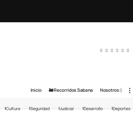
Inicio
🚂 Recorridos Sabana
Nosotros
Cultura
Seguridad
Judicial
Desarrollo
Deportes