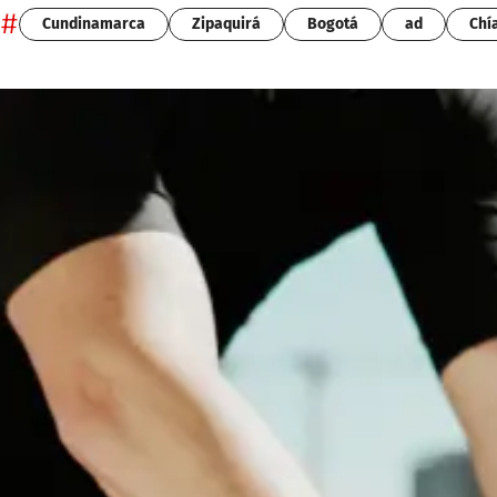
#
Cundinamarca
Zipaquirá
Bogotá
ad
Chí