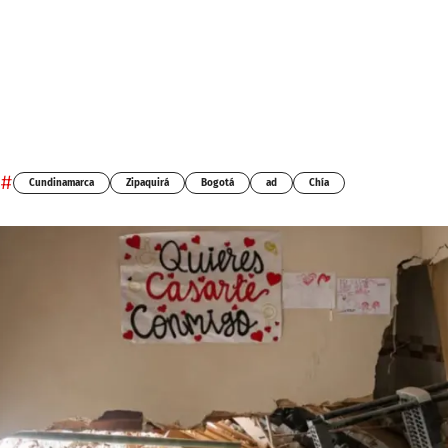
#
Cundinamarca
Zipaquirá
Bogotá
ad
Chía