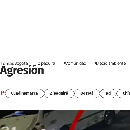
 Temas
Bogotá
Zipaquirá
Comunidad
Medio ambiente
Agresión
#
Cundinamarca
Zipaquirá
Bogotá
ad
Chí