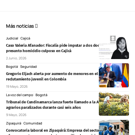
Más noticias
Judicial
Cajicá
Caso Valeria Afanador: Fiscalía pide imputar a dos docentes por
presunto homicidio culposo en Cajicá
2 Junio, 2026
Bogotá
Seguridad
Gregorio Eljach alerta por aumento de menores en el sistema penal y
reclutamiento juvenil en Colombia
19 Mayo, 2026
La voz del campo
Bogotá
Tribunal de Cundinamarca lanza fuerte llamado a la ANT por trámites
agrarios paralizados durante casi seis años
9 Mayo, 2026
Zipaquirá
Comunidad
Convocatoria laboral en Zipaquirá: Empresa del sector productivo