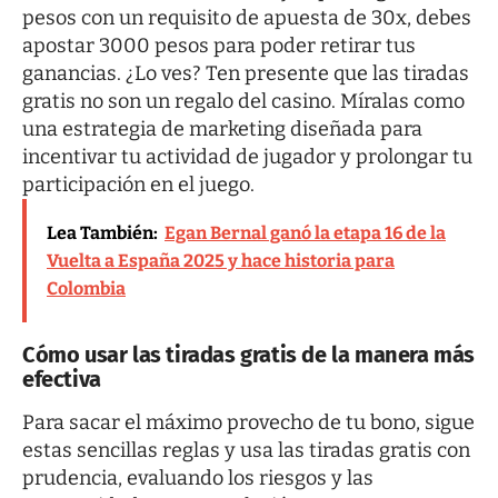
pesos con un requisito de apuesta de 30x, debes
apostar 3000 pesos para poder retirar tus
ganancias. ¿Lo ves? Ten presente que las tiradas
gratis no son un regalo del casino. Míralas como
una estrategia de marketing diseñada para
incentivar tu actividad de jugador y prolongar tu
participación en el juego.
Lea También:
Egan Bernal ganó la etapa 16 de la
Vuelta a España 2025 y hace historia para
Colombia
Cómo usar las tiradas gratis de la manera más
efectiva
Para sacar el máximo provecho de tu bono, sigue
estas sencillas reglas y usa las tiradas gratis con
prudencia, evaluando los riesgos y las