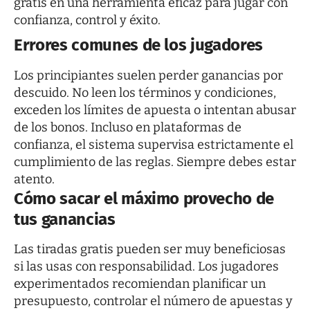
gratis en una herramienta eficaz para jugar con
confianza, control y éxito.
Errores comunes de los jugadores
Los principiantes suelen perder ganancias por
descuido. No leen los términos y condiciones,
exceden los límites de apuesta o intentan abusar
de los bonos. Incluso en plataformas de
confianza, el sistema supervisa estrictamente el
cumplimiento de las reglas. Siempre debes estar
atento.
Cómo sacar el máximo provecho de
tus ganancias
Las tiradas gratis pueden ser muy beneficiosas
si las usas con responsabilidad. Los jugadores
experimentados recomiendan planificar un
presupuesto, controlar el número de apuestas y