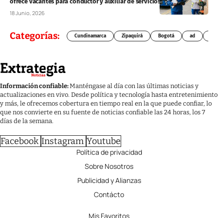
ofrece vacantes para conductor y auxiliar de servicios generales
18 Junio, 2026
Categorías:
Cundinamarca
Zipaquirá
Bogotá
ad
Chí
Información confiable:
Manténgase al día con las últimas noticias y
actualizaciones en vivo. Desde política y tecnología hasta entretenimiento
y más, le ofrecemos cobertura en tiempo real en la que puede confiar, lo
que nos convierte en su fuente de noticias confiable las 24 horas, los 7
días de la semana.
Facebook
Instagram
Youtube
Política de privacidad
Sobre Nosotros
Publicidad y Alianzas
Contácto
Mis Favoritos