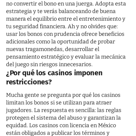
no convertir el bono en una juerga. Adopta esta
estrategia y te verás balanceando de buena
manera el equilibrio entre el entretenimiento y
tu seguridad financiera. Ah y no olvides que:
usar los bonos con prudencia ofrece beneficios
adicionales como la oportunidad de probar
nuevas tragamonedas, desarrollar el
pensamiento estratégico y evaluar la mecánica
del juego sin riesgos innecesarios.
¿Por qué los casinos imponen
restricciones?
Mucha gente se pregunta por qué los casinos
limitan los bonos si se utilizan para atraer
jugadores. La respuesta es sencilla: las reglas
protegen el sistema del abuso y garantizan la
equidad. Los casinos con licencia en México
están obligados a publicar los términos y