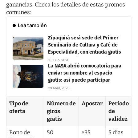
ganancias. Checa los detalles de estas promos
comunes:
Lea también
Zipaquirá será sede del Primer
Seminario de Cultura y Café de
Especialidad, con entrada gratis
16 Julio, 2026
La NASA abrió convocatoria para
enviar su nombre al espacio
gratis: así puede participar
29 Abril, 2026
Tipo de
Número de
Apostar
Periodo
oferta
giros
de
gratis
validez
Bono de
50
×35
5 días