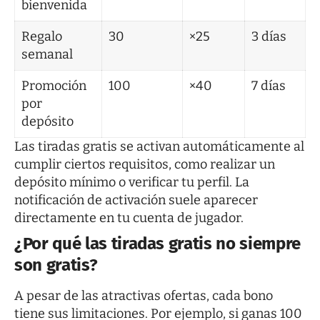
bienvenida
Regalo
30
×25
3 días
semanal
Promoción
100
×40
7 días
por
depósito
Las tiradas gratis se activan automáticamente al
cumplir ciertos requisitos, como realizar un
depósito mínimo o verificar tu perfil. La
notificación de activación suele aparecer
directamente en tu cuenta de jugador.
¿Por qué las tiradas gratis no siempre
son gratis?
A pesar de las atractivas ofertas, cada bono
tiene sus limitaciones. Por ejemplo, si ganas 100