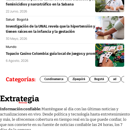
feminicidios y narcotráfico en la Sabana
22 Junio, 2026
Salud
Bogotá
Investigación de la UNAL revela que la hipertensión y la diabetes
tienen raíces en la infancia y la gestación
30 Mayo, 2026
Mundo
Topacio Casino Colombia: guía local de juegos y promociones
6 Agosto, 2026
Categorías:
Cundinamarca
Zipaquirá
Bogotá
ad
Chí
Información confiable:
Manténgase al día con las últimas noticias y
actualizaciones en vivo. Desde política y tecnología hasta entretenimiento
y más, le ofrecemos cobertura en tiempo real en la que puede confiar, lo
que nos convierte en su fuente de noticias confiable las 24 horas, los 7
días de la semana.