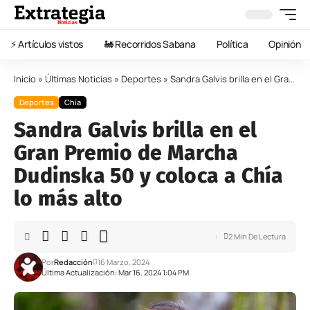
⚡️ Artículos vistos
🚂 Recorridos Sabana
Política
Opinión
Inicio
»
Últimas Noticias
»
Deportes
»
Sandra Galvis brilla en el Gran Premio de Marcha Dudinska 50 y coloca a Chía lo más alto
Deportes
Chía
Sandra Galvis brilla en el
Gran Premio de Marcha
Dudinska 50 y coloca a Chía
lo más alto
2 Min De Lectura
Por
Redacción
16 Marzo, 2024
Última Actualización: Mar 16, 2024 1:04 PM