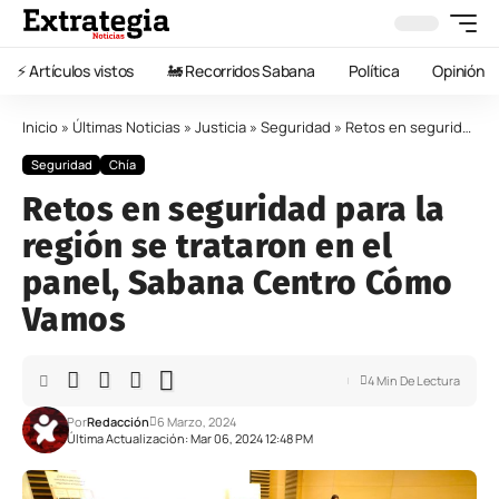
⚡️ Artículos vistos
🚂 Recorridos Sabana
Política
Opinión
Inicio
»
Últimas Noticias
»
Justicia
»
Seguridad
»
Retos en seguridad para la región se trataron en el panel, Sabana Centro Cómo Vamos
Seguridad
Chía
Retos en seguridad para la
región se trataron en el
panel, Sabana Centro Cómo
Vamos
4 Min De Lectura
Por
Redacción
6 Marzo, 2024
Última Actualización: Mar 06, 2024 12:48 PM