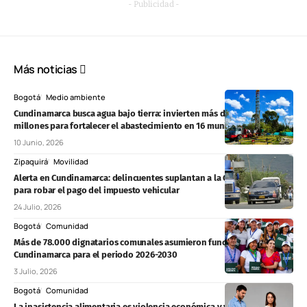
- Publicidad -
Más noticias
Bogotá
Medio ambiente
Cundinamarca busca agua bajo tierra: invierten más de $12.240
millones para fortalecer el abastecimiento en 16 municipios
10 Junio, 2026
Zipaquirá
Movilidad
Alerta en Cundinamarca: delincuentes suplantan a la Gobernación
para robar el pago del impuesto vehicular
24 Julio, 2026
Bogotá
Comunidad
Más de 78.000 dignatarios comunales asumieron funciones en
Cundinamarca para el periodo 2026-2030
3 Julio, 2026
Bogotá
Comunidad
La inasistencia alimentaria es violencia económica y vulnera derechos