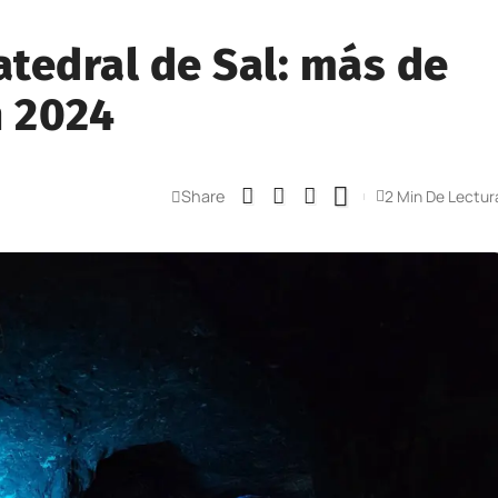
atedral de Sal: más de
n 2024
Share
2 Min De Lectur