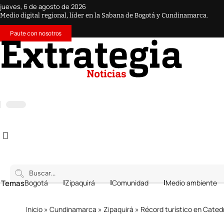
jueves, 6 de agosto de 2026
Medio digital regional, líder en la Sabana de Bogotá y Cundinamarca.
Paute con nosotros
 Temas
Bogotá
Zipaquirá
Comunidad
Medio ambiente
Inicio
»
Cundinamarca
»
Zipaquirá
»
Récord turístico en Cated