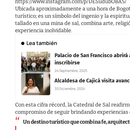
https://www.instagram.com/p/DESudubOBA5/
Ubicada aproximadamente a una hora de Bogotá,
turístico; es un símbolo del ingenio y la espi
tallado en una mina de sal, combina arte, religi
experiencia inolvidable.
Lea también
Palacio de San Francisco abrirá 
inscribirse
24 Septiembre, 2025
Alcaldesa de Cajicá visita avan
30 Diciembre, 2024
Con esta cifra récord, la Catedral de Sal reafirm
compromiso de seguir brindando experiencias de
Un destino turístico que combina fe, arquitectu