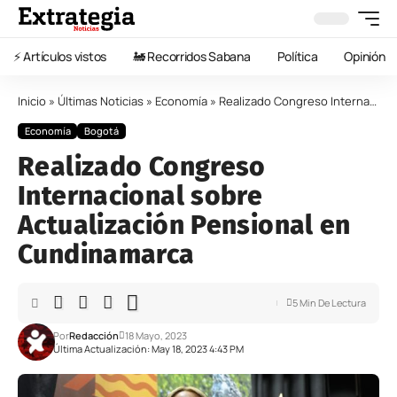
⚡️ Artículos vistos
🚂 Recorridos Sabana
Política
Opinión
Inicio
»
Últimas Noticias
»
Economía
»
Realizado Congreso Internacional sobre Actualización Pensional en Cundinamarca
Economía
Bogotá
Realizado Congreso
Internacional sobre
Actualización Pensional en
Cundinamarca
5 Min De Lectura
Por
Redacción
18 Mayo, 2023
Última Actualización: May 18, 2023 4:43 PM