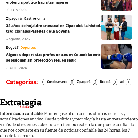
violencia política hacia las mujeres
10 Julio, 2026
Zipaquirá
Gastronomía
38 años de hojaldre artesanal en Zipaquirá: la historia detrás de los
tradicionales Pasteles de la Novena
3 Agosto, 2026
Bogotá
Deportes
Algunos deportistas profesionales en Colombia: entrenan, compiten y
se lesionan sin protección real en salud
7 Junio, 2026
Categorías:
Cundinamarca
Zipaquirá
Bogotá
ad
Chí
Información confiable:
Manténgase al día con las últimas noticias y
actualizaciones en vivo. Desde política y tecnología hasta entretenimiento
y más, le ofrecemos cobertura en tiempo real en la que puede confiar, lo
que nos convierte en su fuente de noticias confiable las 24 horas, los 7
días de la semana.