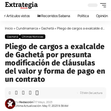
⚡️ Artículos vistos
🚂 Recorridos Sabana
Política
Opinión
Inicio
»
Cundinamarca
»
Gachetá
»
Pliego de cargos a exalcalde de Gachetá por presunta modificación de cláusulas del valor y forma de pago en un contrato
Gachetá
Últimas Noticias
Pliego de cargos a exalcalde
de Gachetá por presunta
modificación de cláusulas
del valor y forma de pago en
un contrato
3 Min De Lectura
Por
Redacción
17 Mayo, 2023
Última Actualización: May 17, 2023 9:38 AM