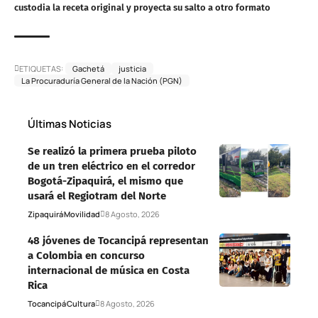
custodia la receta original y proyecta su salto a otro formato
ETIQUETAS:
Gachetá
justicia
La Procuraduría General de la Nación (PGN)
Últimas Noticias
Se realizó la primera prueba piloto
de un tren eléctrico en el corredor
Bogotá-Zipaquirá, el mismo que
usará el Regiotram del Norte
Zipaquirá
Movilidad
8 Agosto, 2026
48 jóvenes de Tocancipá representan
a Colombia en concurso
internacional de música en Costa
Rica
Tocancipá
Cultura
8 Agosto, 2026