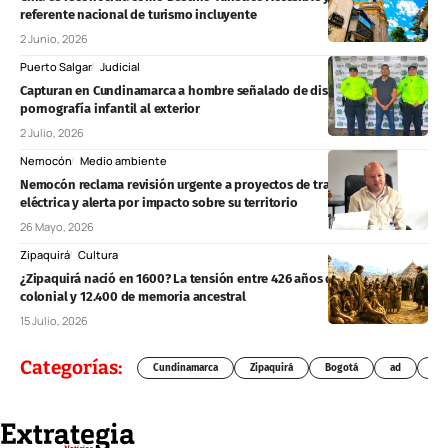
referente nacional de turismo incluyente
2 Junio, 2026
Puerto Salgar
Judicial
Capturan en Cundinamarca a hombre señalado de distribuir
pornografía infantil al exterior
2 Julio, 2026
Nemocón
Medio ambiente
Nemocón reclama revisión urgente a proyectos de transmisión
eléctrica y alerta por impacto sobre su territorio
26 Mayo, 2026
Zipaquirá
Cultura
¿Zipaquirá nació en 1600? La tensión entre 426 años de fundación
colonial y 12.400 de memoria ancestral
15 Julio, 2026
Categorías:
Cundinamarca
Zipaquirá
Bogotá
ad
Chí