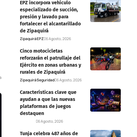
EPZ incorpora vehículo
especializado de succión,
presión y lavado para
fortalecer el alcantarillado
de Zipaquirá
Zipaquirá
EPZ
6 Agosto, 2026
Cinco motocicletas
reforzarán el patrullaje del
Ejército en zonas urbanas y
rurales de Zipaquirá
a
Zipaquirá
Seguridad
6 Agosto, 2026
Características clave que
ayudan a que las nuevas
plataformas de juegos
destaquen
Deportes
6 Agosto, 2026
Tunja celebra 487 años de