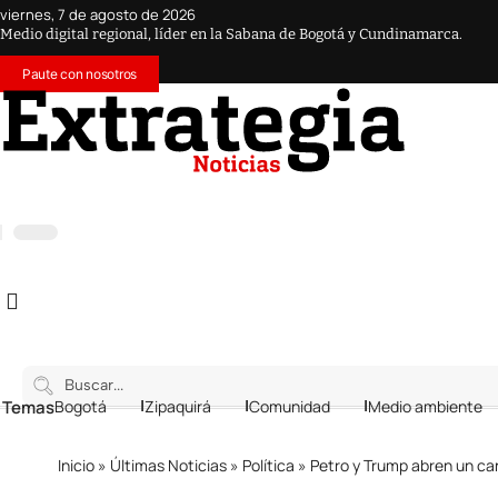
viernes, 7 de agosto de 2026
Medio digital regional, líder en la Sabana de Bogotá y Cundinamarca.
Paute con nosotros
 Temas
Bogotá
Zipaquirá
Comunidad
Medio ambiente
Inicio
»
Últimas Noticias
»
Política
»
Petro y Trump abren un ca