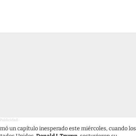
 Publicidad -
umó un capítulo inesperado este miércoles, cuando los
stados Unidos,
Donald J. Trump
, sostuvieron su