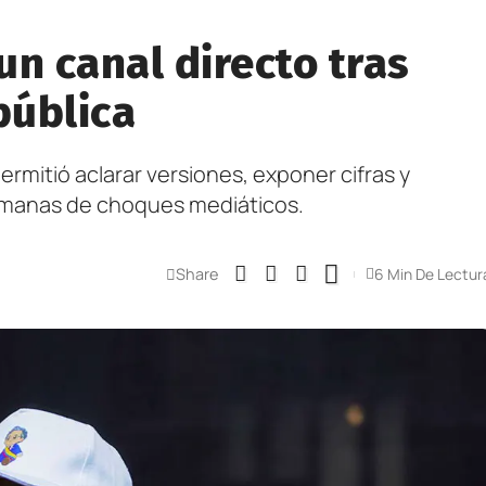
un canal directo tras
pública
rmitió aclarar versiones, exponer cifras y
emanas de choques mediáticos.
Share
6 Min De Lectur