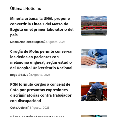
Últimas Noticias
Minería urbana: la UNAL propone
convertir la Línea 1 del Metro de
Bogotá en el primer laboratorio del
país
Medio Ambiente
Bogotá
8 Agosto, 2026
Cirugía de Mohs permite conservar
los dedos en pacientes con
melanoma ungueal, según estudio
del Hospital Universitario Nacional
Bogotá
Salud
8 Agosto, 2026
PGN formuló cargos a concejal de
Cota por presuntas expresiones
discriminatorias contra trabajador
con discapacidad
Cota
Judicial
8 Agosto, 2026