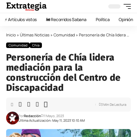
⚡️ Artículos vistos
🚂 Recorridos Sabana
Política
Opinión
Inicio
»
Últimas Noticias
»
Comunidad
»
Personería de Chía lidera mediación para la construcción del Centro de Discapacidad
Comunidad
Chía
Personería de Chía lidera
mediación para la
construcción del Centro de
Discapacidad
3 Min De Lectura
Por
Redacción
11 Mayo, 2023
Última Actualización: May 11, 2023 10:10 AM