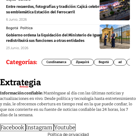
Entre recuerdos, fotografías y tradición: Cajicá celebró los 100 años de
su emblemática Estación del Ferrocarril
6 Junio, 2026
Bogotá
Política
Gobierno ordena la liquidación del Ministerio de Igualdad y Equidad:
redistribuirá sus funciones a otras entidades
23 Junio, 2026
Categorías:
Cundinamarca
Zipaquirá
Bogotá
ad
Chí
Información confiable:
Manténgase al día con las últimas noticias y
actualizaciones en vivo. Desde política y tecnología hasta entretenimiento
y más, le ofrecemos cobertura en tiempo real en la que puede confiar, lo
que nos convierte en su fuente de noticias confiable las 24 horas, los 7
días de la semana.
Facebook
Instagram
Youtube
Política de privacidad