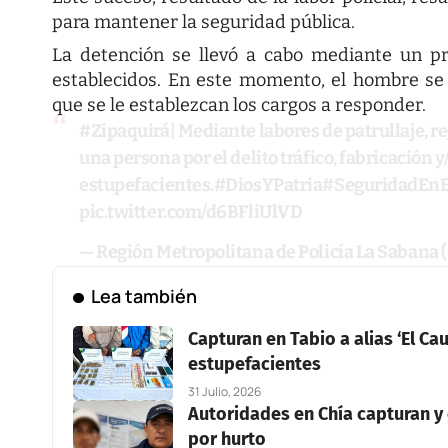
para mantener la seguridad pública.
La detención se llevó a cabo mediante un p
establecidos. En este momento, el hombre se 
que se le establezcan los cargos a responder.
#Zipaquirá
| Mediante labores de patrullaje, re
una persona por el delito tráfico, fabricación y
estupefacientes.
#DiosYPatria
#SeguridadEnEl
pic.twitter.com/d6BFliUlVD
— Región Metropolitana de Policía La Sabana
Lea también
Capturan en Tabio a alias ‘El C
estupefacientes
31 Julio, 2026
Autoridades en Chía capturan y
por hurto