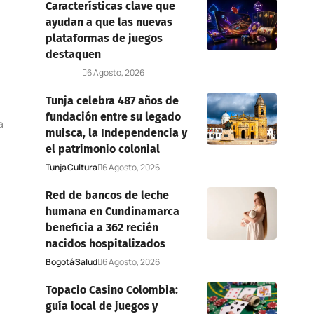
Características clave que
ayudan a que las nuevas
plataformas de juegos
destaquen
Deportes
6 Agosto, 2026
Tunja celebra 487 años de
fundación entre su legado
a
muisca, la Independencia y
el patrimonio colonial
Tunja
Cultura
6 Agosto, 2026
Red de bancos de leche
humana en Cundinamarca
beneficia a 362 recién
nacidos hospitalizados
Bogotá
Salud
6 Agosto, 2026
Topacio Casino Colombia:
guía local de juegos y