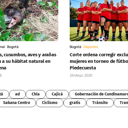
mal
Bogotá
Bogotá
Deportes
s, cusumbos, aves y arañas
Corte ordena corregir excl
 a su hábitat natural en
mujeres en torneo de fútbo
ena
Piedecuesta
26
26 Mayo, 2026
tá
ad
Chía
Cajicá
Gobernación de Cundinamar
Sabana Centro
Ciclismo
gratis
Tránsito
Tran