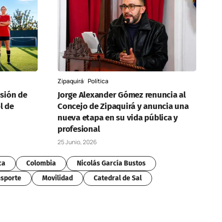
Zipaquirá
Política
usión de
Jorge Alexander Gómez renuncia al
l de
Concejo de Zipaquirá y anuncia una
nueva etapa en su vida pública y
profesional
25 Junio, 2026
ca
Colombia
Nicolás García Bustos
sporte
Movilidad
Catedral de Sal