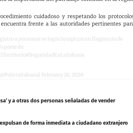
rocedimiento cuidadoso y respetando los protocolo
encuentra frente a las autoridades pertinentes par
gistro a personas se logra la captura en flagrancia de
/o porte de
Territorio
#SeguridadEnLaSabana
 (@PoliciaSabana)
February 26, 2024
ausa’ y a otras dos personas señaladas de vender
 expulsan de forma inmediata a ciudadano extranjero