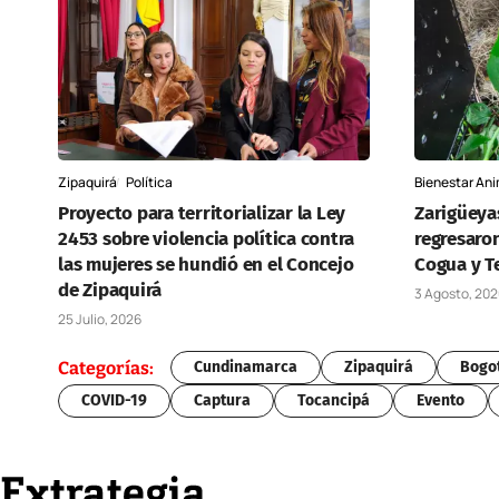
Zipaquirá
Política
Bienestar Ani
Proyecto para territorializar la Ley
Zarigüeya
2453 sobre violencia política contra
regresaron
las mujeres se hundió en el Concejo
Cogua y T
de Zipaquirá
3 Agosto, 20
25 Julio, 2026
Categorías:
Cundinamarca
Zipaquirá
Bogo
COVID-19
Captura
Tocancipá
Evento