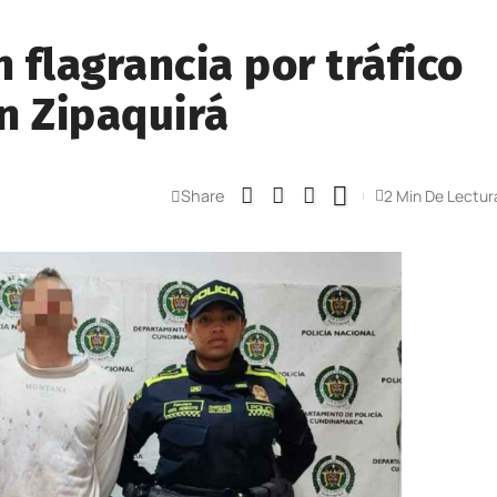
 flagrancia por tráfico
n Zipaquirá
Share
2 Min De Lectur