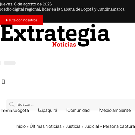
jueves, 6 de agosto de 2026
Medio digital regional, líder en la Sabana de Bogotá y Cundinamarca.
Paute con nosotros
 Temas
Bogotá
Zipaquirá
Comunidad
Medio ambiente
Inicio
»
Últimas Noticias
»
Justicia
»
Judicial
»
Persona capturad