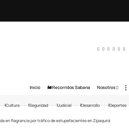
Inicio
🚂 Recorridos Sabana
Nosotros
Cultura
Seguridad
Judicial
Desarrollo
Deportes
a en flagrancia por tráfico de estupefacientes en Zipaquirá