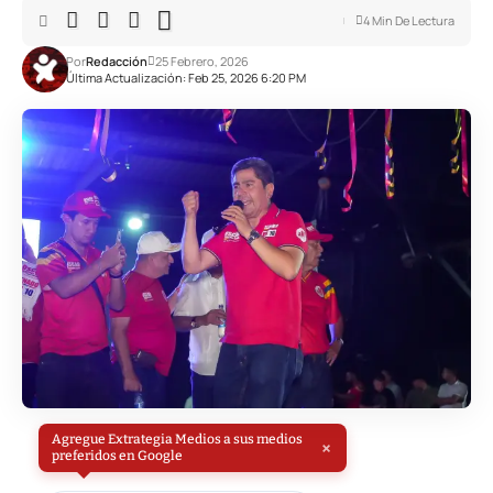
4 Min De Lectura
Por
Redacción
25 Febrero, 2026
Última Actualización: Feb 25, 2026 6:20 PM
Agregue Extrategia Medios a sus medios
×
preferidos en Google