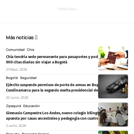
- Publicidad -
Más noticias
Comunidad
Chía
Chía tendría sede permanente para pasaportes y podría atender hasta
900 citas diarias sin viajar a Bogotá
21 Mayo, 2026
Bogotá
Seguridad
Ejército suspende permisos de porte de armas en Bogotá y
Cundinamarca para la segunda vuelta presidencial del 21 de junio
20 Junio, 2026
Zipaquirá
Educación
Gimnasio Campestre Los Andes, nuevo colegio bilingüe en Zipaquirá,
apuesta por casas ancestrales y pedagogía con cuatro enfoques
2 Junio, 2026
Ricaurte
Bienestar Animal