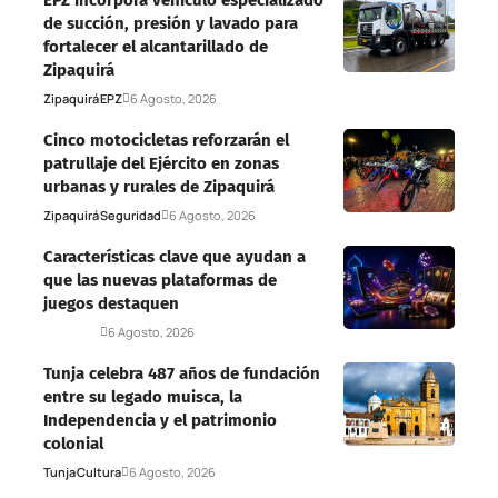
EPZ incorpora vehículo especializado
de succión, presión y lavado para
fortalecer el alcantarillado de
Zipaquirá
Zipaquirá
EPZ
6 Agosto, 2026
Cinco motocicletas reforzarán el
patrullaje del Ejército en zonas
urbanas y rurales de Zipaquirá
Zipaquirá
Seguridad
6 Agosto, 2026
Características clave que ayudan a
que las nuevas plataformas de
juegos destaquen
Deportes
6 Agosto, 2026
Tunja celebra 487 años de fundación
entre su legado muisca, la
Independencia y el patrimonio
colonial
Tunja
Cultura
6 Agosto, 2026