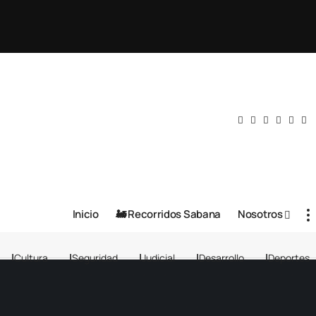
Inicio
🚂 Recorridos Sabana
Nosotros
Cultura
Seguridad
Judicial
Desarrollo
Deportes