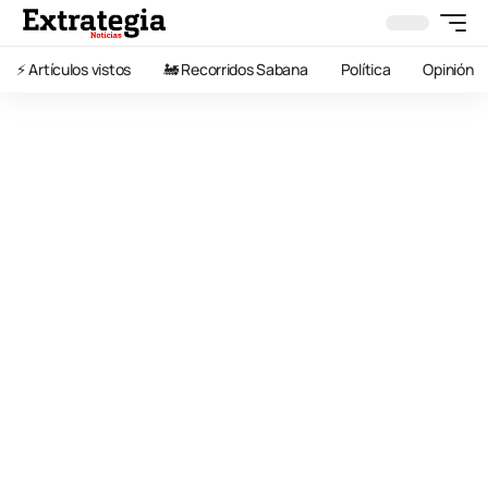
⚡️ Artículos vistos
🚂 Recorridos Sabana
Política
Opinión