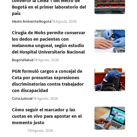
convertir la Línea 1 del Metro de
Bogotá en el primer laboratorio del
país
Medio Ambiente
Bogotá
8 Agosto, 2026
Cirugía de Mohs permite conservar
los dedos en pacientes con
melanoma ungueal, según estudio
del Hospital Universitario Nacional
Bogotá
Salud
8 Agosto, 2026
PGN formuló cargos a concejal de
Cota por presuntas expresiones
discriminatorias contra trabajador
con discapacidad
Cota
Judicial
8 Agosto, 2026
Cómo seguir el marcador y las
cuotas en vivo para apostar en el
momento justo
Deportes
8 Agosto, 2026