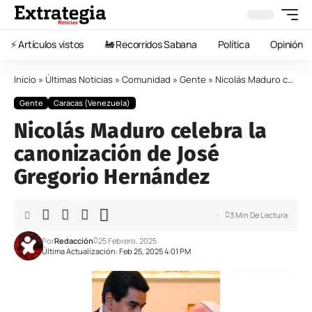
⚡️ Artículos vistos
🚂 Recorridos Sabana
Política
Opinión
Inicio
»
Últimas Noticias
»
Comunidad
»
Gente
»
Nicolás Maduro celebra la canonización de José Gregorio Hernández
Gente
Caracas (Venezuela)
Nicolás Maduro celebra la
canonización de José
Gregorio Hernández
3 Min De Lectura
Por
Redacción
25 Febrero, 2025
Última Actualización: Feb 25, 2025 4:01 PM