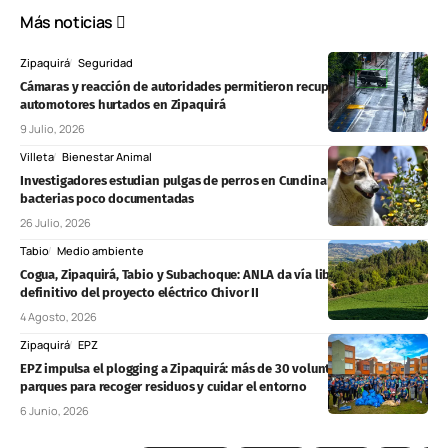
Más noticias
Zipaquirá
Seguridad
Cámaras y reacción de autoridades permitieron recuperar dos
automotores hurtados en Zipaquirá
9 Julio, 2026
Villeta
Bienestar Animal
Investigadores estudian pulgas de perros en Cundinamarca y hallan
bacterias poco documentadas
26 Julio, 2026
Tabio
Medio ambiente
Cogua, Zipaquirá, Tabio y Subachoque: ANLA da vía libre al tramo
definitivo del proyecto eléctrico Chivor II
4 Agosto, 2026
Zipaquirá
EPZ
EPZ impulsa el plogging a Zipaquirá: más de 30 voluntarios recorrieron
parques para recoger residuos y cuidar el entorno
6 Junio, 2026