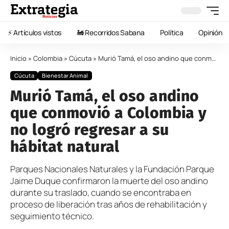
⚡️ Artículos vistos
🚂 Recorridos Sabana
Política
Opinión
Inicio
»
Colombia
»
Cúcuta
»
Murió Tamá, el oso andino que conmovió a Colombia y no logró regresar a su hábitat natural
Cúcuta
Bienestar Animal
Murió Tamá, el oso andino
que conmovió a Colombia y
no logró regresar a su
hábitat natural
Parques Nacionales Naturales y la Fundación Parque
Jaime Duque confirmaron la muerte del oso andino
durante su traslado, cuando se encontraba en
proceso de liberación tras años de rehabilitación y
seguimiento técnico.