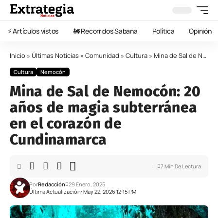
⚡️ Artículos vistos
🚂 Recorridos Sabana
Política
Opinión
Inicio
»
Últimas Noticias
»
Comunidad
»
Cultura
»
Mina de Sal de Nemocón: 20 años de magia subterránea en el corazón de Cundinamarca
Cultura
Nemocón
Mina de Sal de Nemocón: 20
años de magia subterránea
en el corazón de
Cundinamarca
7 Min De Lectura
Por
Redacción
29 Enero, 2025
Última Actualización: May 22, 2026 12:15 PM