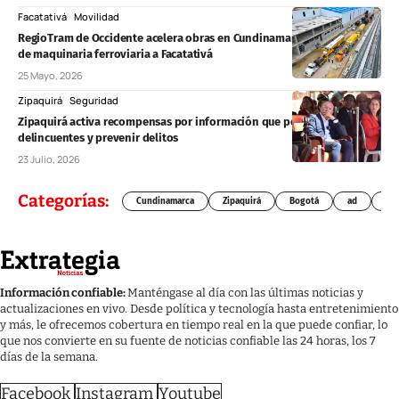
Facatativá
Movilidad
RegioTram de Occidente acelera obras en Cundinamarca con llegada
de maquinaria ferroviaria a Facatativá
25 Mayo, 2026
Zipaquirá
Seguridad
Zipaquirá activa recompensas por información que permita capturar
delincuentes y prevenir delitos
23 Julio, 2026
Categorías:
Cundinamarca
Zipaquirá
Bogotá
ad
Chí
Información confiable:
Manténgase al día con las últimas noticias y
actualizaciones en vivo. Desde política y tecnología hasta entretenimiento
y más, le ofrecemos cobertura en tiempo real en la que puede confiar, lo
que nos convierte en su fuente de noticias confiable las 24 horas, los 7
días de la semana.
Facebook
Instagram
Youtube