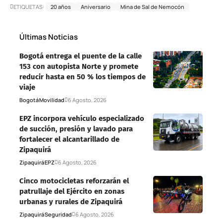
ETIQUETAS:
20 años
Aniversario
Mina de Sal de Nemocón
Últimas Noticias
Bogotá entrega el puente de la calle
153 con autopista Norte y promete
reducir hasta en 50 % los tiempos de
viaje
Bogotá
Movilidad
6 Agosto, 2026
EPZ incorpora vehículo especializado
de succión, presión y lavado para
fortalecer el alcantarillado de
Zipaquirá
Zipaquirá
EPZ
6 Agosto, 2026
Cinco motocicletas reforzarán el
patrullaje del Ejército en zonas
urbanas y rurales de Zipaquirá
Zipaquirá
Seguridad
6 Agosto, 2026