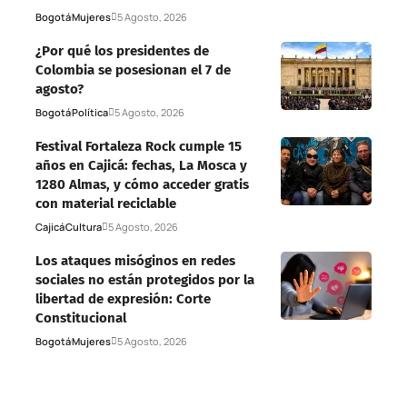
Bogotá
Mujeres
5 Agosto, 2026
¿Por qué los presidentes de
Colombia se posesionan el 7 de
agosto?
Bogotá
Política
5 Agosto, 2026
Festival Fortaleza Rock cumple 15
años en Cajicá: fechas, La Mosca y
1280 Almas, y cómo acceder gratis
con material reciclable
Cajicá
Cultura
5 Agosto, 2026
Los ataques misóginos en redes
sociales no están protegidos por la
libertad de expresión: Corte
Constitucional
Bogotá
Mujeres
5 Agosto, 2026