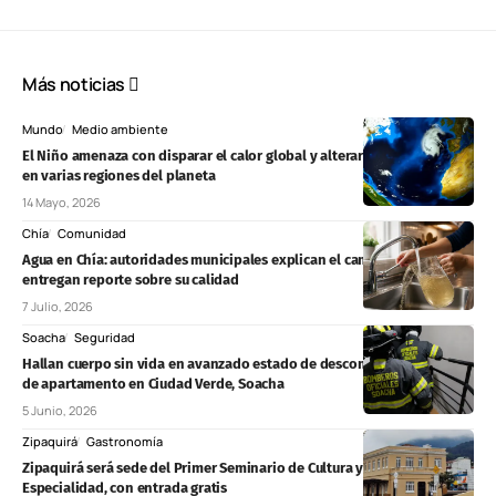
Más noticias
Mundo
Medio ambiente
El Niño amenaza con disparar el calor global y alterar el clima extremo
en varias regiones del planeta
14 Mayo, 2026
Chía
Comunidad
Agua en Chía: autoridades municipales explican el cambio de color y
entregan reporte sobre su calidad
7 Julio, 2026
Soacha
Seguridad
Hallan cuerpo sin vida en avanzado estado de descomposición dentro
de apartamento en Ciudad Verde, Soacha
5 Junio, 2026
Zipaquirá
Gastronomía
Zipaquirá será sede del Primer Seminario de Cultura y Café de
Especialidad, con entrada gratis