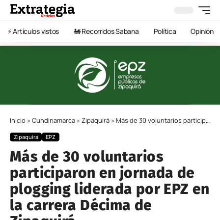
⚡️ Artículos vistos
🚂 Recorridos Sabana
Política
Opinión
Inicio
»
Cundinamarca
»
Zipaquirá
»
Más de 30 voluntarios participaron en jornada de plogging liderada por EPZ en la carrera Décima de Zipaquirá
Zipaquirá
EPZ
Más de 30 voluntarios
participaron en jornada de
plogging liderada por EPZ en
la carrera Décima de