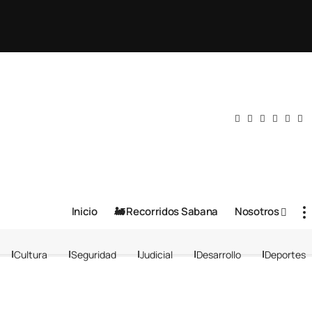
Inicio
🚂 Recorridos Sabana
Nosotros
Cultura
Seguridad
Judicial
Desarrollo
Deportes