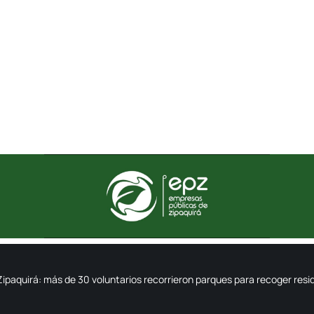
Zipaquirá: más de 30 voluntarios recorrieron parques para recoger resi