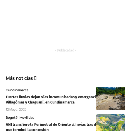
- Publicidad -
Más noticias
Cundinamarca
Fuertes lluvias dejan vías incomunicadas y emergencias en Medina,
Villagómez y Chaguaní, en Cundinamarca
12 Mayo, 2026
Bogotá
Movilidad
ANI transfiere la Perimetral de Oriente al Invías tras decisión arbitral
que terminó la concesión