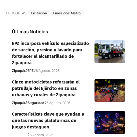
ETIQUETAS:
Licitación
Línea 2 del Metro
Últimas Noticias
EPZ incorpora vehículo especializado
de succión, presión y lavado para
fortalecer el alcantarillado de
Zipaquirá
Zipaquirá
EPZ
6 Agosto, 2026
Cinco motocicletas reforzarán el
patrullaje del Ejército en zonas
urbanas y rurales de Zipaquirá
Zipaquirá
Seguridad
6 Agosto, 2026
Características clave que ayudan a
que las nuevas plataformas de
juegos destaquen
Deportes
6 Agosto, 2026