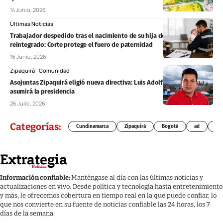
14 Junio, 2026
Últimas Noticias
Trabajador despedido tras el nacimiento de su hija deberá ser
reintegrado: Corte protege el fuero de paternidad
16 Junio, 2026
Zipaquirá
Comunidad
Asojuntas Zipaquirá eligió nueva directiva: Luis Adolfo Carrión
asumirá la presidencia
26 Julio, 2026
Categorías:
Cundinamarca
Zipaquirá
Bogotá
ad
Chí
Información confiable:
Manténgase al día con las últimas noticias y
actualizaciones en vivo. Desde política y tecnología hasta entretenimiento
y más, le ofrecemos cobertura en tiempo real en la que puede confiar, lo
que nos convierte en su fuente de noticias confiable las 24 horas, los 7
días de la semana.