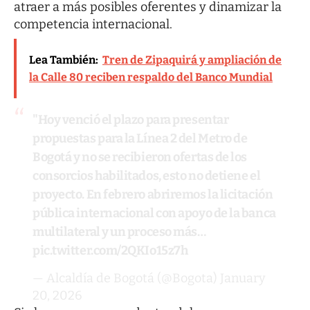
atraer a más posibles oferentes y dinamizar la
competencia internacional.
Lea También:
Tren de Zipaquirá y ampliación de
la Calle 80 reciben respaldo del Banco Mundial
"Hoy venció el plazo para presentar
propuestas para la Línea 2 del Metro de
Bogotá y no se recibieron ofertas de los
consorcios habilitados, esto no detiene el
proyecto. En febrero abriremos la licitación
pública internacional con apoyo de la banca
multilateral y un proceso más…
pic.twitter.com/2QKIo15z7h
— Alcaldía de Bogotá (@Bogota)
January
20, 2026