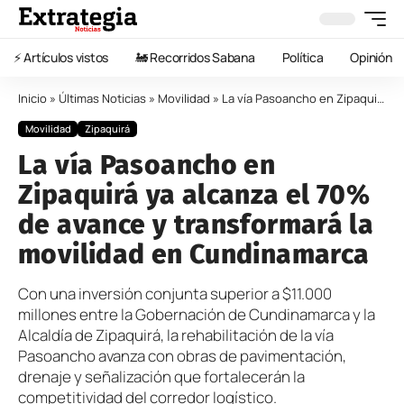
⚡️ Artículos vistos
🚂 Recorridos Sabana
Política
Opinión
Inicio
»
Últimas Noticias
»
Movilidad
»
La vía Pasoancho en Zipaquirá ya alcanza el 70% de avance y transformará la movilidad en Cundinamarca
Movilidad
Zipaquirá
La vía Pasoancho en
Zipaquirá ya alcanza el 70%
de avance y transformará la
movilidad en Cundinamarca
Con una inversión conjunta superior a $11.000
millones entre la Gobernación de Cundinamarca y la
Alcaldía de Zipaquirá, la rehabilitación de la vía
Pasoancho avanza con obras de pavimentación,
drenaje y señalización que fortalecerán la
competitividad del corredor logístico.