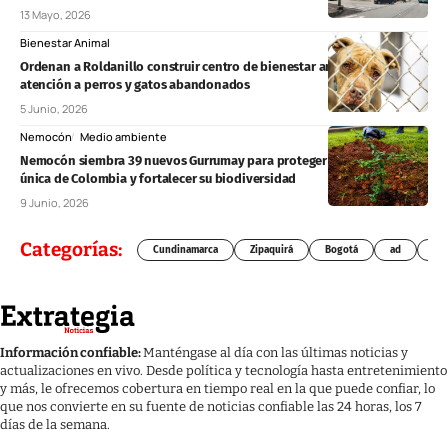
13 Mayo, 2026
Bienestar Animal
Ordenan a Roldanillo construir centro de bienestar animal y fortalecer
atención a perros y gatos abandonados
5 Junio, 2026
Nemocón
Medio ambiente
Nemocón siembra 39 nuevos Gurrumay para proteger una especie
única de Colombia y fortalecer su biodiversidad
9 Junio, 2026
Categorías:
Cundinamarca
Zipaquirá
Bogotá
ad
Chí
Información confiable:
Manténgase al día con las últimas noticias y
actualizaciones en vivo. Desde política y tecnología hasta entretenimiento
y más, le ofrecemos cobertura en tiempo real en la que puede confiar, lo
que nos convierte en su fuente de noticias confiable las 24 horas, los 7
días de la semana.