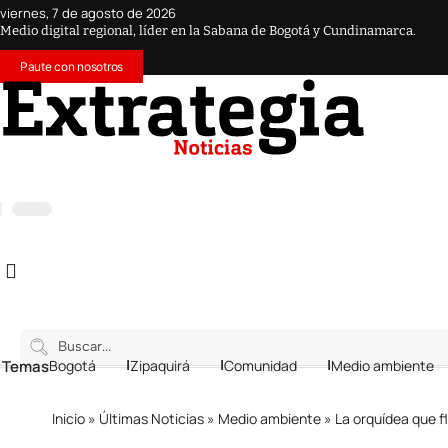
viernes, 7 de agosto de 2026
Medio digital regional, líder en la Sabana de Bogotá y Cundinamarca.
Paute con nosotros
 Temas
Bogotá
Zipaquirá
Comunidad
Medio ambiente
Inicio
»
Últimas Noticias
»
Medio ambiente
»
La orquídea que fl